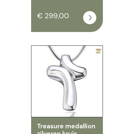
€ 299,00
Treasure medallion
zilveren kruis