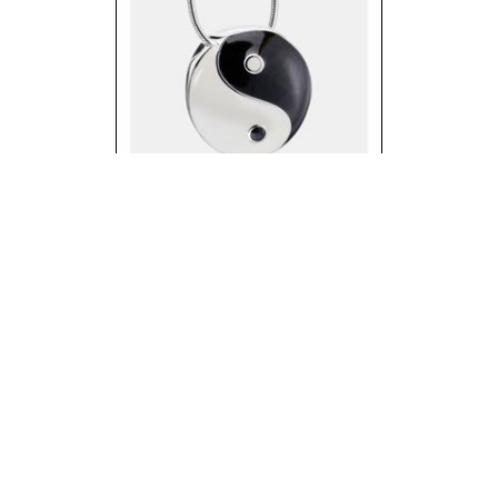
YinYang Ashes
Pendant pearl
Wihite&Midnight&
Pol silver
€ 329,00