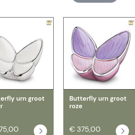
erfly urn groot
Butterfly urn groot
r
roze
75,00
€ 375,00