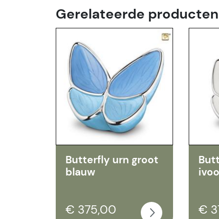
Gerelateerde producten
Butterfly urn groot
Butt
blauw
ivoo
€ 375,00
€ 3