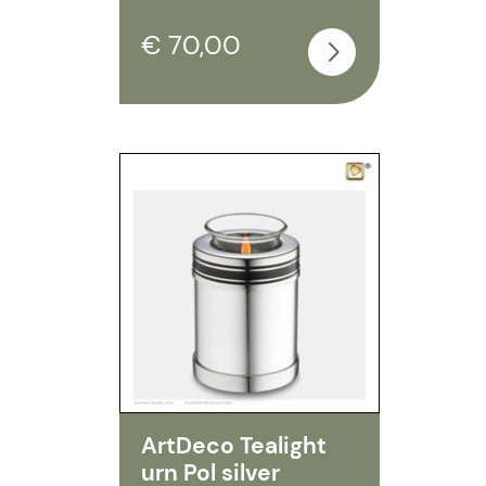
€ 70,00
ArtDeco Tealight
urn Pol silver