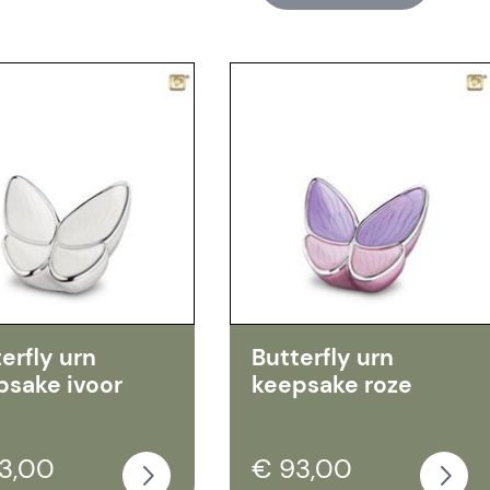
erfly urn
Butterfly urn
psake ivoor
keepsake roze
3,00
€ 93,00