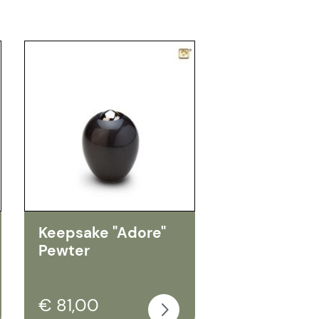
Keepsake "Adore"
Pewter
€ 81,00