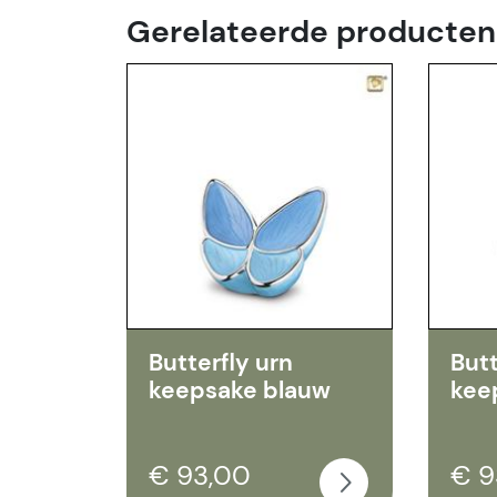
Gerelateerde producten
Butterfly urn
Butt
keepsake blauw
kee
€ 93,00
€ 9